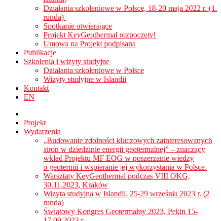
Działania szkoleniowe w Polsce, 18-20 maja 2022 r. (1.
runda)
Spotkanie otwierające
Projekt KeyGeothermal rozpoczęty!
Umowa na Projekt podpisana
Publikacje
Szkolenia i wizyty studyjne
Działania szkoleniowe w Polsce
Wizyty studyjne w Islandii
Kontakt
EN
Projekt
Wydarzenia
„Budowanie zdolności kluczowych zainteresowanych
stron w dziedzinie energii geotermalnej” – znaczący
wkład Projektu MF EOG w poszerzanie wiedzy
o geotermii i wspieranie jej wykorzystania w Polsce.
Warsztaty KeyGeothermal podczas VIII OKG,
30.11.2023, Kraków
Wizyta studyjna w Islandii, 25-29 września 2023 r. (2
runda)
Światowy Kongres Geotermalny 2023, Pekin 15-
17.09.2023 r.