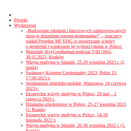
Projekt
Wydarzenia
„Budowanie zdolności kluczowych zainteresowanych
stron w dziedzinie energii geotermalnej” – znaczący
wkład Projektu MF EOG w poszerzanie wiedzy
o geotermii i wspieranie jej wykorzystania w Polsce.
Warsztaty KeyGeothermal podczas VIII OKG,
30.11.2023, Kraków
Wizyta studyjna w Islandii, 25-29 września 2023 r. (2
runda)
Światowy Kongres Geotermalny 2023, Pekin 15-
17.09.2023 r.
Seminarium islandzko-polskie, Warszawa, 14 czerwca
2023 r.
Eksperckie wizyty studyjne w Polsce, 29 maj – 2
czerwca 2023 r.
Działania szkoleniowe w Polsce, 25-27 kwietnia 2023
(2. Runda)
Eksperckie wizyty studyjne w Polsce, 14-18
listopada 2022 r.
Wizyta studyjna w Islandii, 26-30 września 2022 r. (1.
Runda)